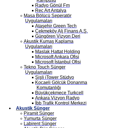
Kampüsü
Radyo Gönül Fm
Rec Art Antalya
Masa Bölücü Seperatör
Uygulamaları
Ataşehir Green Tech
Çekmeköy Alj Finans A.Ş.
Güngören Vizyon Deri
Akustik Kumaş Kaplama
Uygulamaları
Maslak Hattat Holding
Microsoft Ankara Ofisi
Microsoft İstanbul Ofisi
Tekno Touch Sünger
Uygulamaları
Şişli iTower Stüdyo
Kocaeli Gölcük Donanma
Komutanlığı
Büyükçekmece Turkcell
Ankara Vizyon Radyo
İbb Trafik Kontrol Merkezi
Akustik Sünger
Piramit Sünger
Yumurta Sünger
Labirent Sünger