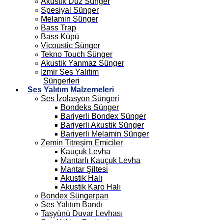
Akustik Düz Sünger
Spesiyal Sünger
Melamin Sünger
Bass Trap
Bass Küpü
Vicoustic Sünger
Tekno Touch Sünger
Akustik Yanmaz Sünger
İzmir Ses Yalıtım
Süngerleri
Ses Yalıtım Malzemeleri
Ses İzolasyon Süngeri
Bondeks Sünger
Bariyerli Bondex Sünger
Bariyerli Akustik Sünger
Bariyerli Melamin Sünger
Zemin Titreşim Emiciler
Kauçuk Levha
Mantarlı Kauçuk Levha
Mantar Şiltesi
Akustik Halı
Akustik Karo Halı
Bondex Süngerpan
Ses Yalıtım Bandı
Taşyünü Duvar Levhası