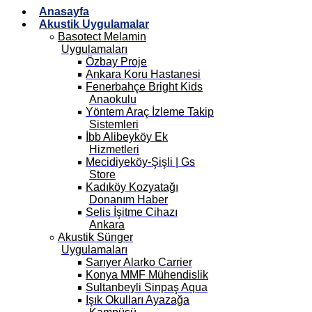
Anasayfa
Akustik Uygulamalar
Basotect Melamin
Uygulamaları
Özbay Proje
Ankara Koru Hastanesi
Fenerbahçe Bright Kids
Anaokulu
Yöntem Araç İzleme Takip
Sistemleri
İbb Alibeyköy Ek
Hizmetleri
Mecidiyeköy-Şişli | Gs
Store
Kadıköy Kozyatağı
Donanım Haber
Selis İşitme Cihazı
Ankara
Akustik Sünger
Uygulamaları
Sarıyer Alarko Carrier
Konya MMF Mühendislik
Sultanbeyli Sinpaş Aqua
Işık Okulları Ayazağa