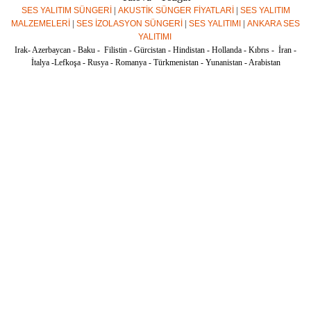
SES YALITIM SÜNGERİ
|
AKUSTİK SÜNGER FİYATLARİ
|
SES YALITIM
MALZEMELERİ
|
SES İZOLASYON SÜNGERİ
|
SES YALITIMI
|
ANKARA SES
YALITIMI
Irak- Azerbaycan - Baku - Filistin - Gürcistan - Hindistan - Hollanda - Kıbrıs - İran -
İtalya -Lefkoşa - Rusya - Romanya - Türkmenistan - Yunanistan - Arabistan