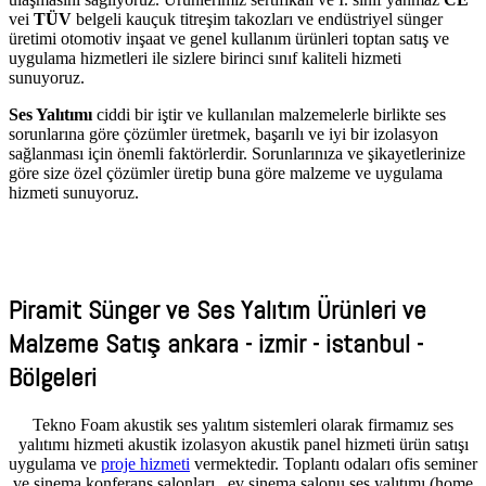
vei
TÜV
belgeli kauçuk titreşim takozları ve endüstriyel sünger
üretimi otomotiv inşaat ve genel kullanım ürünleri toptan satış ve
uygulama hizmetleri ile sizlere birinci sınıf kaliteli hizmeti
sunuyoruz.
Ses Yalıtımı
ciddi bir iştir ve kullanılan malzemelerle birlikte ses
sorunlarına göre çözümler üretmek, başarılı ve iyi bir izolasyon
sağlanması için önemli faktörlerdir. Sorunlarınıza ve şikayetlerinize
göre size özel çözümler üretip buna göre malzeme ve uygulama
hizmeti sunuyoruz.
AKSA AKUSTİK
Piramit Sünger ve Ses Yalıtım Ürünleri ve
Malzeme Satış ankara - izmir - istanbul -
Bölgeleri
Tekno Foam akustik ses yalıtım sistemleri olarak firmamız ses
yalıtımı hizmeti akustik izolasyon akustik panel hizmeti ürün satışı
uygulama ve
proje hizmeti
vermektedir. Toplantı odaları ofis seminer
ve sinema konferans salonları , ev sinema salonu ses yalıtımı (home