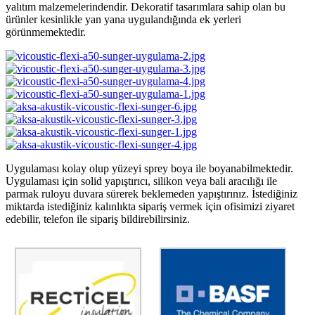
yalıtım malzemelerindendir. Dekoratif tasarımlara sahip olan bu
ürünler kesinlikle yan yana uygulandığında ek yerleri
görünmemektedir.
Uygulaması kolay olup yüzeyi sprey boya ile boyanabilmektedir.
Uygulaması için solid yapıştırıcı, silikon veya bali aracılığı ile
parmak ruloyu duvara sürerek beklemeden yapıştırınız. İstediğiniz
miktarda istediğiniz kalınlıkta sipariş vermek için ofisimizi ziyaret
edebilir, telefon ile sipariş bildirebilirsiniz.
AdmirorGallery 4.5.0
, author/s
Vasiljevski
&
Kekeljevic
.
RECTİCEL
BASF
%100 Recticel Türkiyenin En
Yanmaz Basf Akustik Ürünleri.
Kaliteli Markası.