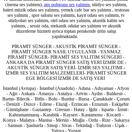
cinema ses yalıtımı),
atış poligonu ses yalıtımı
, stüdyo ses yalıtımı,
bateri müzik odası ses yalıtımı, yemek cafe bar ses yalıtımı , restoran
ses yalıtımı , spor salonu ses yalıtımı, kayıt odası ses yalıtımı, tv
stüdyoları ses yalıtımı, otel odası ses yalıtımı, akustik kabin ses
yalıtımı, , sessiz oda, mekanik odalar ses yalıtımı ve akustik
düzenleme hizmeti ayrıca toptan perakende ürün satışı
yapılmaktadır.
PİRAMİT SÜNGER - AKUSTİK PİRAMİT SÜNGER -
PİRAMİT SÜNGER NASIL UYGULANIR - YANMAZ
PİRAMİT SÜNGER- PİRAMİT SES YALITIM SÜNGERİ -
ANKARA DA PİRAMİT SÜNGER SATIŞ YERİ İZMİR DE -
AKUSTİK SÜNGER SATIŞ YERİ- İZMİR SES YALITIMI -
İZMİR SES YALITIM MALZEMELERİ- PİRAMİT SÜNGER
EGE BÖLGESİ İZMİR DE SATIŞ YERİ
İstanbul (Avrupa) - İstanbul (Anadolu) - Adana - Adıyaman - Afyon
- Ağrı - Ankara - Amasya - Antalya - Artvin - Aydın - Balıkesir -
Bartın- Bilecik - Bitlis - Bolu - Burdur - Bursa - Çanakkale - Çorum
- Denizli - Düzce - Edirne - Elazığ - Erzincan - Erzurum - Eskişehir
- Gümüşhane - Gaziantep - Giresun - Hatay - Iğdır - Isparta - İzmir-
Kahramanmaraş - Karabük - Kayseri - Kastamonu - Kocaeli -
Konya - Malatya - Manisa - Mersin - Muğla - Ordu - Rize - Sakarya
- Samsun - Şanlıurfa - Sinop - Sivas - Tekirdağ - Trabzon - Uşak -
Yalova - Yozgat