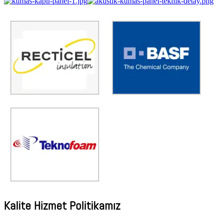
AdmirorGallery 4.5.0
, author/s
Vasiljevski
&
Kekeljevic
.
RECTİCEL
BASF
%100 Recticel Türkiyenin En
Yanmaz Basf Akustik Ürünleri.
Kaliteli Markası.
TEKNOFOAM
Yerli Sünger Üretim
Fabrikamız.
Kalite Hizmet Politikamız