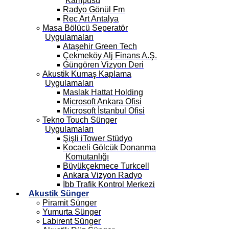
Kampüsü
Radyo Gönül Fm
Rec Art Antalya
Masa Bölücü Seperatör
Uygulamaları
Ataşehir Green Tech
Çekmeköy Alj Finans A.Ş.
Güngören Vizyon Deri
Akustik Kumaş Kaplama
Uygulamaları
Maslak Hattat Holding
Microsoft Ankara Ofisi
Microsoft İstanbul Ofisi
Tekno Touch Sünger
Uygulamaları
Şişli iTower Stüdyo
Kocaeli Gölcük Donanma
Komutanlığı
Büyükçekmece Turkcell
Ankara Vizyon Radyo
İbb Trafik Kontrol Merkezi
Akustik Sünger
Piramit Sünger
Yumurta Sünger
Labirent Sünger