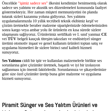
Öncelikle
"işimiz sadece ses"
ilkesini kendimize benimsemiş olarak
sadece ses yalıtımı ve akustik ses düzenlemeleri konusunda faaliyet
göstermekteyiz. Her zaman müşteri memnuniyetini ön planda
tutarak sizleri kazanma yoluna gidiyoruz. Ses yalıtımı
uygulamalarımızda 10 yıllık tecrübeli teknik ekibimiz keşif ve
çözüm üretmekle beraber malzeme siparişlerinizde ödemelerinizden
sonra kargo veya ambar yolu ile ürünlerin en kısa sürede sizlere
ulaşmasını sağlıyoruz. Ürünlerimiz sertifikalı ve I. sınıf yanmaz
CE
vei
TÜV
belgeli kauçuk titreşim takozları ve endüstriyel sünger
üretimi otomotiv inşaat ve genel kullanım ürünleri toptan satış ve
uygulama hizmetleri ile sizlere birinci sınıf kaliteli hizmeti
sunuyoruz.
Ses Yalıtımı
ciddi bir iştir ve kullanılan malzemelerle birlikte ses
sorunlarına göre çözümler üretmek, başarılı ve iyi bir izolasyon
sağlanması için önemli faktörlerdir. Sorunlarınıza ve şikayetlerinize
göre size özel çözümler üretip buna göre malzeme ve uygulama
hizmeti sunuyoruz.
AKSA AKUSTİK
Piramit Sünger ve Ses Yalıtım Ürünleri ve