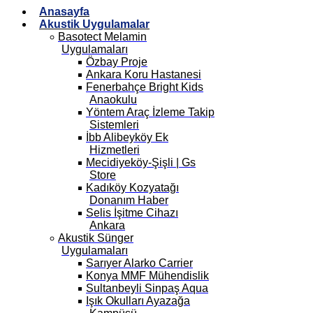
Anasayfa
Akustik Uygulamalar
Basotect Melamin
Uygulamaları
Özbay Proje
Ankara Koru Hastanesi
Fenerbahçe Bright Kids
Anaokulu
Yöntem Araç İzleme Takip
Sistemleri
İbb Alibeyköy Ek
Hizmetleri
Mecidiyeköy-Şişli | Gs
Store
Kadıköy Kozyatağı
Donanım Haber
Selis İşitme Cihazı
Ankara
Akustik Sünger
Uygulamaları
Sarıyer Alarko Carrier
Konya MMF Mühendislik
Sultanbeyli Sinpaş Aqua
Işık Okulları Ayazağa