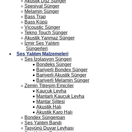
Akustik Düz Sünger
Spesiyal Sünger
Melamin Sünger
Bass Trap
Bass Küpü
Vicoustic Sünger
Tekno Touch Sünger
Akustik Yanmaz Sünger
İzmir Ses Yalıtım
Süngerleri
Ses Yalıtım Malzemeleri
Ses İzolasyon Süngeri
Bondeks Sünger
Bariyerli Bondex Sünger
Bariyerli Akustik Sünger
Bariyerli Melamin Sünger
Zemin Titreşim Emiciler
Kauçuk Levha
Mantarlı Kauçuk Levha
Mantar Şiltesi
Akustik Halı
Akustik Karo Halı
Bondex Süngerpan
Ses Yalıtım Bandı
Taşyünü Duvar Levhası