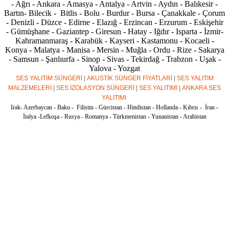
- Ağrı - Ankara - Amasya - Antalya - Artvin - Aydın - Balıkesir -
Bartın- Bilecik - Bitlis - Bolu - Burdur - Bursa - Çanakkale - Çorum
- Denizli - Düzce - Edirne - Elazığ - Erzincan - Erzurum - Eskişehir
- Gümüşhane - Gaziantep - Giresun - Hatay - Iğdır - Isparta - İzmir-
Kahramanmaraş - Karabük - Kayseri - Kastamonu - Kocaeli -
Konya - Malatya - Manisa - Mersin - Muğla - Ordu - Rize - Sakarya
- Samsun - Şanlıurfa - Sinop - Sivas - Tekirdağ - Trabzon - Uşak -
Yalova - Yozgat
SES YALITIM SÜNGERİ
|
AKUSTİK SÜNGER FİYATLARİ
|
SES YALITIM
MALZEMELERİ
|
SES İZOLASYON SÜNGERİ
|
SES YALITIMI
|
ANKARA SES
YALITIMI
Irak- Azerbaycan - Baku - Filistin - Gürcistan - Hindistan - Hollanda - Kıbrıs - İran -
İtalya -Lefkoşa - Rusya - Romanya - Türkmenistan - Yunanistan - Arabistan