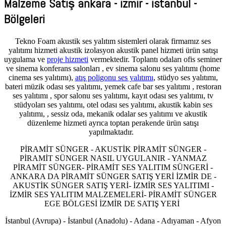
Malzeme Satış ankara - izmir - istanbul -
Bölgeleri
Tekno Foam akustik ses yalıtım sistemleri olarak firmamız ses
yalıtımı hizmeti akustik izolasyon akustik panel hizmeti ürün satışı
uygulama ve
proje hizmeti
vermektedir. Toplantı odaları ofis seminer
ve sinema konferans salonları , ev sinema salonu ses yalıtımı (home
cinema ses yalıtımı),
atış poligonu ses yalıtımı
, stüdyo ses yalıtımı,
bateri müzik odası ses yalıtımı, yemek cafe bar ses yalıtımı , restoran
ses yalıtımı , spor salonu ses yalıtımı, kayıt odası ses yalıtımı, tv
stüdyoları ses yalıtımı, otel odası ses yalıtımı, akustik kabin ses
yalıtımı, , sessiz oda, mekanik odalar ses yalıtımı ve akustik
düzenleme hizmeti ayrıca toptan perakende ürün satışı
yapılmaktadır.
PİRAMİT SÜNGER - AKUSTİK PİRAMİT SÜNGER -
PİRAMİT SÜNGER NASIL UYGULANIR - YANMAZ
PİRAMİT SÜNGER- PİRAMİT SES YALITIM SÜNGERİ -
ANKARA DA PİRAMİT SÜNGER SATIŞ YERİ İZMİR DE -
AKUSTİK SÜNGER SATIŞ YERİ- İZMİR SES YALITIMI -
İZMİR SES YALITIM MALZEMELERİ- PİRAMİT SÜNGER
EGE BÖLGESİ İZMİR DE SATIŞ YERİ
İstanbul (Avrupa) - İstanbul (Anadolu) - Adana - Adıyaman - Afyon