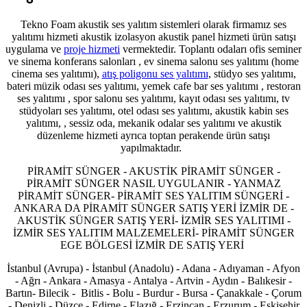
Tekno Foam akustik ses yalıtım sistemleri olarak firmamız ses
yalıtımı hizmeti akustik izolasyon akustik panel hizmeti ürün satışı
uygulama ve
proje hizmeti
vermektedir. Toplantı odaları ofis seminer
ve sinema konferans salonları , ev sinema salonu ses yalıtımı (home
cinema ses yalıtımı),
atış poligonu ses yalıtımı
, stüdyo ses yalıtımı,
bateri müzik odası ses yalıtımı, yemek cafe bar ses yalıtımı , restoran
ses yalıtımı , spor salonu ses yalıtımı, kayıt odası ses yalıtımı, tv
stüdyoları ses yalıtımı, otel odası ses yalıtımı, akustik kabin ses
yalıtımı, , sessiz oda, mekanik odalar ses yalıtımı ve akustik
düzenleme hizmeti ayrıca toptan perakende ürün satışı
yapılmaktadır.
PİRAMİT SÜNGER - AKUSTİK PİRAMİT SÜNGER -
PİRAMİT SÜNGER NASIL UYGULANIR - YANMAZ
PİRAMİT SÜNGER- PİRAMİT SES YALITIM SÜNGERİ -
ANKARA DA PİRAMİT SÜNGER SATIŞ YERİ İZMİR DE -
AKUSTİK SÜNGER SATIŞ YERİ- İZMİR SES YALITIMI -
İZMİR SES YALITIM MALZEMELERİ- PİRAMİT SÜNGER
EGE BÖLGESİ İZMİR DE SATIŞ YERİ
İstanbul (Avrupa) - İstanbul (Anadolu) - Adana - Adıyaman - Afyon
- Ağrı - Ankara - Amasya - Antalya - Artvin - Aydın - Balıkesir -
Bartın- Bilecik - Bitlis - Bolu - Burdur - Bursa - Çanakkale - Çorum
- Denizli - Düzce - Edirne - Elazığ - Erzincan - Erzurum - Eskişehir