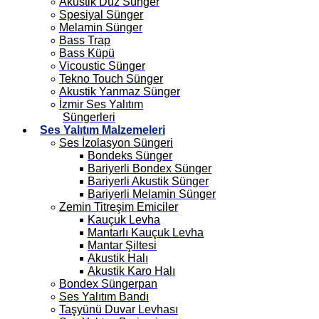
Akustik Düz Sünger
Spesiyal Sünger
Melamin Sünger
Bass Trap
Bass Küpü
Vicoustic Sünger
Tekno Touch Sünger
Akustik Yanmaz Sünger
İzmir Ses Yalıtım
Süngerleri
Ses Yalıtım Malzemeleri
Ses İzolasyon Süngeri
Bondeks Sünger
Bariyerli Bondex Sünger
Bariyerli Akustik Sünger
Bariyerli Melamin Sünger
Zemin Titreşim Emiciler
Kauçuk Levha
Mantarlı Kauçuk Levha
Mantar Şiltesi
Akustik Halı
Akustik Karo Halı
Bondex Süngerpan
Ses Yalıtım Bandı
Taşyünü Duvar Levhası