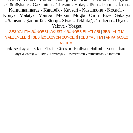
- Gümüşhane - Gaziantep - Giresun - Hatay - Iğdır - Isparta - İzmir-
Kahramanmaraş - Karabük - Kayseri - Kastamonu - Kocaeli -
Konya - Malatya - Manisa - Mersin - Muğla - Ordu - Rize - Sakarya
- Samsun - Şanlıurfa - Sinop - Sivas - Tekirdağ - Trabzon - Uşak -
Yalova - Yozgat
SES YALITIM SÜNGERİ
|
AKUSTİK SÜNGER FİYATLARİ
|
SES YALITIM
MALZEMELERİ
|
SES İZOLASYON SÜNGERİ
|
SES YALITIMI
|
ANKARA SES
YALITIMI
Irak- Azerbaycan - Baku - Filistin - Gürcistan - Hindistan - Hollanda - Kıbrıs - İran -
İtalya -Lefkoşa - Rusya - Romanya - Türkmenistan - Yunanistan - Arabistan