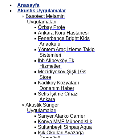
Anasayfa
Akustik Uygulamalar
Basotect Melamin
Uygulamaları
Özbay Proje
Ankara Koru Hastanesi
Fenerbahçe Bright Kids
Anaokulu
Yöntem Araç İzleme Takip
Sistemleri
İbb Alibeyköy Ek
Hizmetleri
Mecidiyeköy-Şişli | Gs
Store
Kadıköy Kozyatağı
Donanım Haber
Selis İşitme Cihazı
Ankara
Akustik Sünger
Uygulamaları
Sarıyer Alarko Carrier
Konya MMF Mühendislik
Sultanbeyli Sinpaş Aqua
Işık Okulları Ayazağa