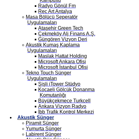
Kampüsü
Radyo Gönül Fm
Rec Art Antalya
Masa Bölücü Seperatör
Uygulamaları
Ataşehir Green Tech
Çekmeköy Alj Finans A.Ş.
Güngören Vizyon Deri
Akustik Kumaş Kaplama
Uygulamaları
Maslak Hattat Holding
Microsoft Ankara Ofisi
Microsoft İstanbul Ofisi
Tekno Touch Sünger
Uygulamaları
Şişli iTower Stüdyo
Kocaeli Gölcük Donanma
Komutanlığı
Büyükçekmece Turkcell
Ankara Vizyon Radyo
İbb Trafik Kontrol Merkezi
Akustik Sünger
Piramit Sünger
Yumurta Sünger
Labirent Sünger