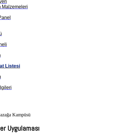
yeri
m Malzemeleri
Panel
ü
eli
m
t Listesi
ı
gileri
Ayazağa Kampüsü
ger Uygulaması