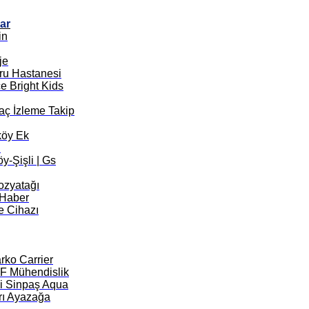
ar
in
je
ru Hastanesi
e Bright Kids
aç İzleme Takip
köy Ek
i
y-Şişli | Gs
ozyatağı
Haber
me Cihazı
arko Carrier
 Mühendislik
li Sinpaş Aqua
arı Ayazağa