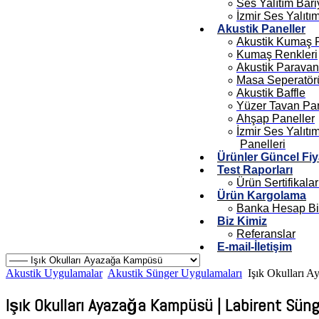
Ses Yalıtım Bari
İzmir Ses Yalıtı
Akustik Paneller
Akustik Kumaş 
Kumaş Renkleri
Akustik Paravan
Masa Seperatör
Akustik Baffle
Yüzer Tavan Pan
Ahşap Paneller
İzmir Ses Yalıtı
Panelleri
Ürünler Güncel Fiya
Test Raporları
Ürün Sertifikalar
Ürün Kargolama
Banka Hesap Bil
Biz Kimiz
Referanslar
E-mail-İletişim
Akustik Uygulamalar
Akustik Sünger Uygulamaları
Işık Okulları 
Işık Okulları Ayazağa Kampüsü | Labirent Sün