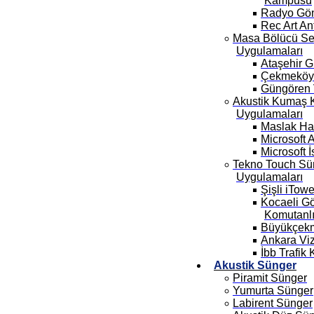
Kampüsü
Radyo Gö
Rec Art An
Masa Bölücü Se
Uygulamaları
Ataşehir 
Çekmeköy 
Güngören 
Akustik Kumaş 
Uygulamaları
Maslak Hat
Microsoft 
Microsoft İ
Tekno Touch Sü
Uygulamaları
Şişli iTow
Kocaeli G
Komutanlı
Büyükçekm
Ankara Vi
İbb Trafik
Akustik Sünger
Piramit Sünger
Yumurta Sünger
Labirent Sünger