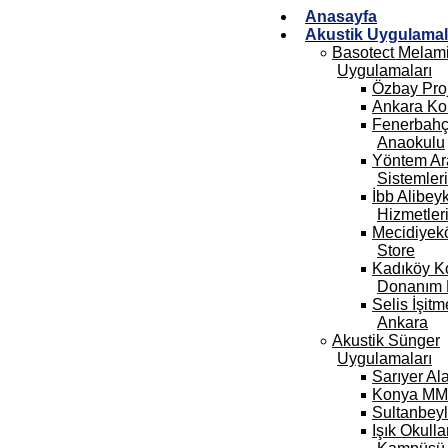
Anasayfa
Akustik Uygulamal
Basotect Melam
Uygulamaları
Özbay Pro
Ankara Ko
Fenerbahç
Anaokulu
Yöntem Ar
Sistemleri
İbb Alibey
Hizmetler
Mecidiyekö
Store
Kadıköy K
Donanım 
Selis İşit
Ankara
Akustik Sünger
Uygulamaları
Sarıyer Al
Konya MMF
Sultanbey
Işık Okull