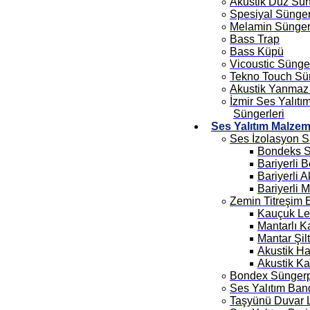
Akustik Düz Sü
Spesiyal Sünge
Melamin Sünge
Bass Trap
Bass Küpü
Vicoustic Sünge
Tekno Touch Sü
Akustik Yanmaz
İzmir Ses Yalıtı
Süngerleri
Ses Yalıtım Malzem
Ses İzolasyon S
Bondeks 
Bariyerli 
Bariyerli 
Bariyerli 
Zemin Titreşim 
Kauçuk L
Mantarlı 
Mantar Şil
Akustik Ha
Akustik Ka
Bondex Sünger
Ses Yalıtım Ban
Taşyünü Duvar 