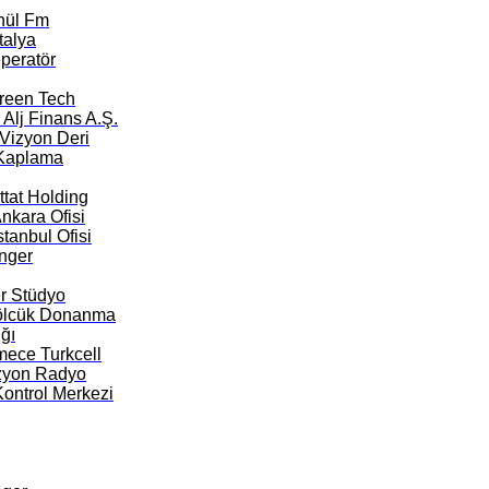
nül Fm
talya
peratör
Green Tech
Alj Finans A.Ş.
Vizyon Deri
Kaplama
tat Holding
Ankara Ofisi
stanbul Ofisi
nger
er Stüdyo
ölcük Donanma
ğı
ece Turkcell
zyon Radyo
 Kontrol Merkezi