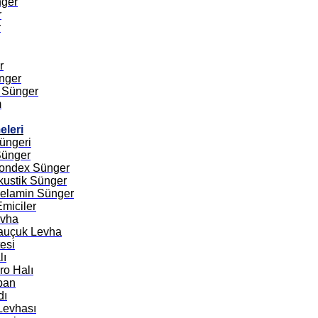
nger
r
r
r
nger
 Sünger
m
eleri
üngeri
Sünger
Bondex Sünger
Akustik Sünger
Melamin Sünger
Emiciler
evha
Kauçuk Levha
tesi
lı
ro Halı
pan
dı
Levhası