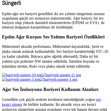
Süngerli
Epdm ağır ses bariyeri genellikle iki ses yalıtım süngerinin arasına
uygulanan güçlü ses izolasyon malzemesidir. Ağır bariyer, bir ses
bariyeri olup yüksek dansiteli elastomerlerin (EPDM ve EVA) ile
mineral dolgunun karıştırılması ile üretilmiştir.
Epdm Ağır Kurşun Ses Yalıtım Bariyeri Özellikleri
Mükemmel akustik performans,
Mükemmel dayanıklılık,
Şerit ve
plaka olarak asılarak kullanılabilir,
Ses bariyer karakteristiği STC-26
ya kadar çıkabilir,
İhtiyaca göre ağırlık alternatifi,
Daha iyi bir
yalıtım için poliester NW lamine edilebilir,
İstenilen boyutta ve
kalınlıkta üretim,
Rulo veya plaka olarak temin edilebilir.
Ağır Ses İzolasyonu Bariyeri Kullanım Alanları
Genellikle çok güçlü seslerin kesilmesi istenildiğinde yoğun
ses
kesici sünger
ile birlikte kullanılır. İki akustik veya ses kesici
izolasyon süngerinin arasına uygulanır veya tek başına duvara solid