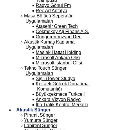
Kampüsü
Radyo Gönül Fm
Rec Art Antalya
Masa Bölücü Seperatör
Uygulamaları
Ataşehir Green Tech
Çekmeköy Alj Finans A.Ş.
Güngören Vizyon Deri
Akustik Kumaş Kaplama
Uygulamaları
Maslak Hattat Holding
Microsoft Ankara Ofisi
Microsoft İstanbul Ofisi
Tekno Touch Sünger
Uygulamaları
Şişli iTower Stüdyo
Kocaeli Gölcük Donanma
Komutanlığı
Büyükçekmece Turkcell
Ankara Vizyon Radyo
İbb Trafik Kontrol Merkezi
Akustik Sünger
Piramit Sünger
Yumurta Sünger
Labirent Sünger