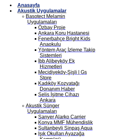
Anasayfa
Akustik Uygulamalar
Basotect Melamin
Uygulamaları
Özbay Proje
Ankara Koru Hastanesi
Fenerbahçe Bright Kids
Anaokulu
Yöntem Araç İzleme Takip
Sistemleri
İbb Alibeyköy Ek
Hizmetleri
Mecidiyeköy-Şişli | Gs
Store
Kadıköy Kozyatağı
Donanım Haber
Selis İşitme Cihazı
Ankara
Akustik Sünger
Uygulamaları
Sarıyer Alarko Carrier
Konya MMF Mühendislik
Sultanbeyli Sinpaş Aqua
Işık Okulları Ayazağa