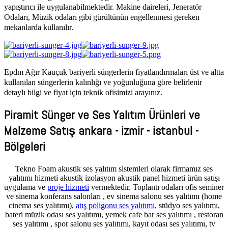
yapıştırıcı ile uygulanabilmektedir. Makine daireleri, Jeneratör
Odaları, Müzik odaları gibi gürültünün engellenmesi gereken
mekanlarda kullanılır.
Epdm Ağır Kauçuk bariyerli süngerlerin fiyatlandırmaları üst ve altta
kullanılan süngerlerin kalınlığı ve yoğunluğuna göre belirlenir
detaylı bilgi ve fiyat için teknik ofisimizi arayınız.
Piramit Sünger ve Ses Yalıtım Ürünleri ve
AdmirorGallery 4.5.0
, author/s
Vasiljevski
&
Kekeljevic
.
Malzeme Satış ankara - izmir - istanbul -
Bölgeleri
Tekno Foam akustik ses yalıtım sistemleri olarak firmamız ses
yalıtımı hizmeti akustik izolasyon akustik panel hizmeti ürün satışı
uygulama ve
proje hizmeti
vermektedir. Toplantı odaları ofis seminer
ve sinema konferans salonları , ev sinema salonu ses yalıtımı (home
cinema ses yalıtımı),
atış poligonu ses yalıtımı
, stüdyo ses yalıtımı,
bateri müzik odası ses yalıtımı, yemek cafe bar ses yalıtımı , restoran
ses yalıtımı , spor salonu ses yalıtımı, kayıt odası ses yalıtımı, tv