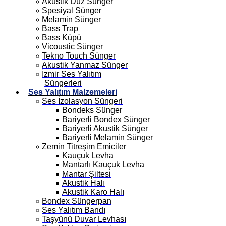
Akustik Düz Sünger
Spesiyal Sünger
Melamin Sünger
Bass Trap
Bass Küpü
Vicoustic Sünger
Tekno Touch Sünger
Akustik Yanmaz Sünger
İzmir Ses Yalıtım
Süngerleri
Ses Yalıtım Malzemeleri
Ses İzolasyon Süngeri
Bondeks Sünger
Bariyerli Bondex Sünger
Bariyerli Akustik Sünger
Bariyerli Melamin Sünger
Zemin Titreşim Emiciler
Kauçuk Levha
Mantarlı Kauçuk Levha
Mantar Şiltesi
Akustik Halı
Akustik Karo Halı
Bondex Süngerpan
Ses Yalıtım Bandı
Taşyünü Duvar Levhası