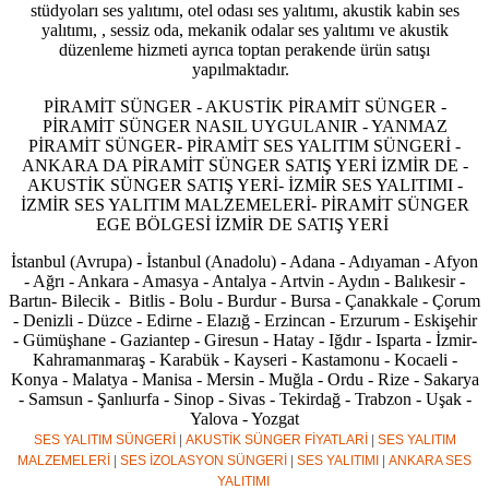
stüdyoları ses yalıtımı, otel odası ses yalıtımı, akustik kabin ses
yalıtımı, , sessiz oda, mekanik odalar ses yalıtımı ve akustik
düzenleme hizmeti ayrıca toptan perakende ürün satışı
yapılmaktadır.
PİRAMİT SÜNGER - AKUSTİK PİRAMİT SÜNGER -
PİRAMİT SÜNGER NASIL UYGULANIR - YANMAZ
PİRAMİT SÜNGER- PİRAMİT SES YALITIM SÜNGERİ -
ANKARA DA PİRAMİT SÜNGER SATIŞ YERİ İZMİR DE -
AKUSTİK SÜNGER SATIŞ YERİ- İZMİR SES YALITIMI -
İZMİR SES YALITIM MALZEMELERİ- PİRAMİT SÜNGER
EGE BÖLGESİ İZMİR DE SATIŞ YERİ
İstanbul (Avrupa) - İstanbul (Anadolu) - Adana - Adıyaman - Afyon
- Ağrı - Ankara - Amasya - Antalya - Artvin - Aydın - Balıkesir -
Bartın- Bilecik - Bitlis - Bolu - Burdur - Bursa - Çanakkale - Çorum
- Denizli - Düzce - Edirne - Elazığ - Erzincan - Erzurum - Eskişehir
- Gümüşhane - Gaziantep - Giresun - Hatay - Iğdır - Isparta - İzmir-
Kahramanmaraş - Karabük - Kayseri - Kastamonu - Kocaeli -
Konya - Malatya - Manisa - Mersin - Muğla - Ordu - Rize - Sakarya
- Samsun - Şanlıurfa - Sinop - Sivas - Tekirdağ - Trabzon - Uşak -
Yalova - Yozgat
SES YALITIM SÜNGERİ
|
AKUSTİK SÜNGER FİYATLARİ
|
SES YALITIM
MALZEMELERİ
|
SES İZOLASYON SÜNGERİ
|
SES YALITIMI
|
ANKARA SES
YALITIMI